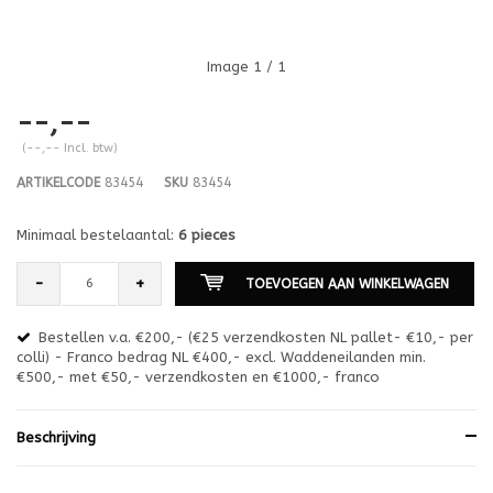
Image
1
/ 1
--,--
(--,-- Incl. btw)
ARTIKELCODE
83454
SKU
83454
Minimaal bestelaantal:
6 pieces
-
+
TOEVOEGEN AAN WINKELWAGEN
Bestellen v.a. €200,- (€25 verzendkosten NL pallet- €10,- per
en
colli) - Franco bedrag NL €400,- excl. Waddeneilanden min.
or
€500,- met €50,- verzendkosten en €1000,- franco
€1
Beschrijving