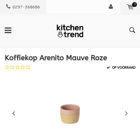
0
0297-368686
Koffiekop Arenito Mauve Roze
OP VOORRAAD