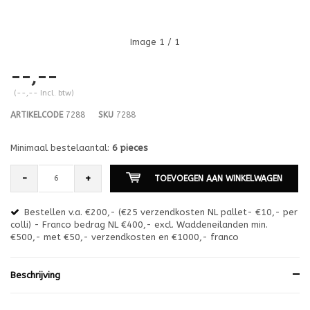
Image
1
/ 1
--,--
(--,-- Incl. btw)
ARTIKELCODE
7288
SKU
7288
Minimaal bestelaantal:
6 pieces
-
+
TOEVOEGEN AAN WINKELWAGEN
Bestellen v.a. €200,- (€25 verzendkosten NL pallet- €10,- per
en
colli) - Franco bedrag NL €400,- excl. Waddeneilanden min.
or
€500,- met €50,- verzendkosten en €1000,- franco
€1
Beschrijving