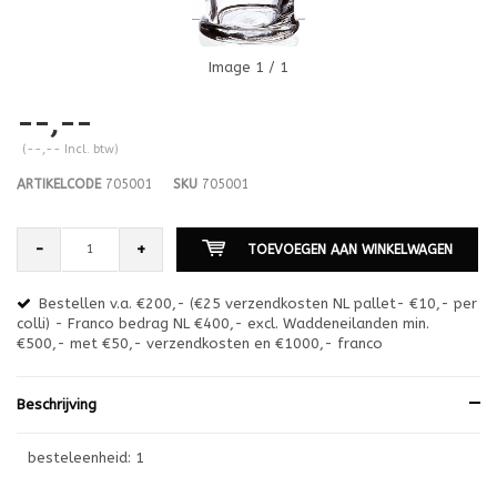
Image
1
/ 1
--,--
(--,-- Incl. btw)
ARTIKELCODE
705001
SKU
705001
-
+
TOEVOEGEN AAN WINKELWAGEN
Bestellen v.a. €200,- (€25 verzendkosten NL pallet- €10,- per
en
colli) - Franco bedrag NL €400,- excl. Waddeneilanden min.
or
€500,- met €50,- verzendkosten en €1000,- franco
€1
Beschrijving
besteleenheid: 1