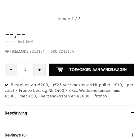
Image
1
/ 2
--,--
(--,-- Incl. btw)
ARTIKELCODE
2213134
SKU
2213134
-
+
TOEVOEGEN AAN WINKELWAGEN
Bestellen v.a. €200,- (€25 verzendkosten NL pallet- €10,- per
en
colli) - Franco bedrag NL €400,- excl. Waddeneilanden min.
or
€500,- met €50,- verzendkosten en €1000,- franco
€1
Beschrijving
Reviews
(0)