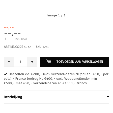
Image
1
/ 1
--,--
--,--
(--,-- Incl. btw)
ARTIKELCODE
5232
SKU
5232
-
+
TOEVOEGEN AAN WINKELWAGEN
Bestellen v.a. €200,- (€25 verzendkosten NL pallet- €10,- per
en
colli) - Franco bedrag NL €400,- excl. Waddeneilanden min.
or
€500,- met €50,- verzendkosten en €1000,- franco
€1
Beschrijving