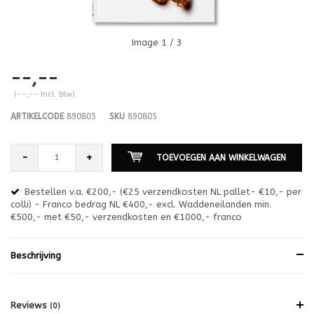
Image
1
/ 3
--,--
(--,-- Incl. btw)
ARTIKELCODE
890805
SKU
890805
-
+
TOEVOEGEN AAN WINKELWAGEN
Bestellen v.a. €200,- (€25 verzendkosten NL pallet- €10,- per
en
colli) - Franco bedrag NL €400,- excl. Waddeneilanden min.
or
€500,- met €50,- verzendkosten en €1000,- franco
€1
Beschrijving
Reviews
(0)