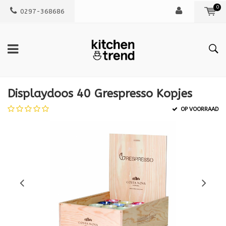
0
0297-368686
Displaydoos 40 Grespresso Kopjes
OP VOORRAAD