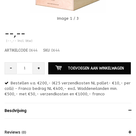
Image
1
/ 3
--,--
(--,-- Incl. btw)
ARTIKELCODE
0644
SKU
0644
-
+
TOEVOEGEN AAN WINKELWAGEN
Bestellen v.a. €200,- (€25 verzendkosten NL pallet- €10,- per
en
colli) - Franco bedrag NL €400,- excl. Waddeneilanden min.
or
€500,- met €50,- verzendkosten en €1000,- franco
€1
Beschrijving
Reviews
(0)