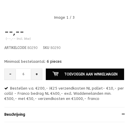
Image
1
/ 3
--,--
(--,-- Incl. btw)
ARTIKELCODE
80290
SKU
80290
Minimaal bestelaantal:
6 pieces
-
+
TOEVOEGEN AAN WINKELWAGEN
Bestellen v.a. €200,- (€25 verzendkosten NL pallet- €10,- per
en
colli) - Franco bedrag NL €400,- excl. Waddeneilanden min.
or
€500,- met €50,- verzendkosten en €1000,- franco
€1
Beschrijving