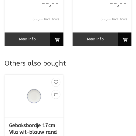
--,--
--,--
(--,-- Incl. btw)
(--,-- Incl. btw)
Meer info
Meer info
Others also bought
Gebaksbordje 17cm
Vila wit-blauw rand