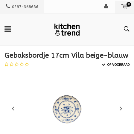
0
0297-368686
Gebaksbordje 17cm Vila beige-blauw
OP VOORRAAD