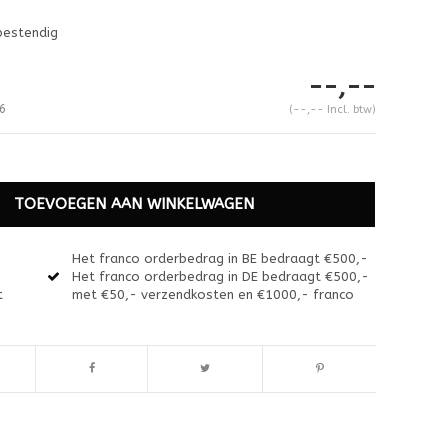
bestendig
--,--
6
(--,-- Incl. btw)
TOEVOEGEN AAN WINKELWAGEN
Het franco orderbedrag in BE bedraagt €500,-
Het franco orderbedrag in DE bedraagt €500,-
t
met €50,- verzendkosten en €1000,- franco
Afbeelding vergroten