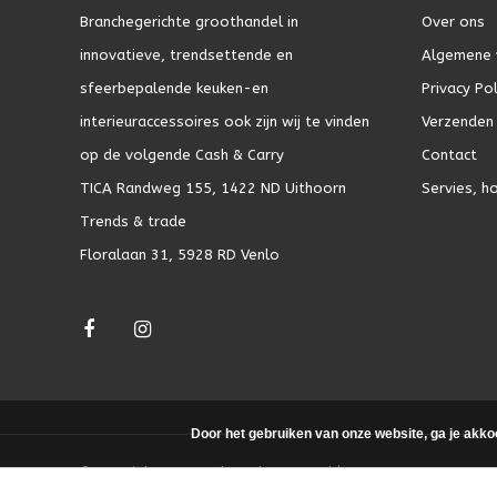
Branchegerichte groothandel in
Over ons
innovatieve, trendsettende en
Algemene 
sfeerbepalende keuken-en
Privacy Pol
interieuraccessoires ook zijn wij te vinden
Verzenden 
op de volgende Cash & Carry
Contact
TICA Randweg 155, 1422 ND Uithoorn
Servies, h
Trends & trade
Floralaan 31, 5928 RD Venlo
Door het gebruiken van onze website, ga je akko
© Copyright 2026 - Theme by
DMWS.nl
|