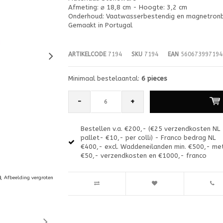
Afmeting: ⌀ 18,8 cm - Hoogte: 3,2 cm
Onderhoud: Vaatwasserbestendig en magnetron
Gemaakt in Portugal
ARTIKELCODE
7194
SKU
7194
EAN
560673997194
Minimaal bestelaantal:
6 pieces
-
+
Bestellen v.a. €200,- (€25 verzendkosten NL
pallet- €10,- per colli) - Franco bedrag NL
€400,- excl. Waddeneilanden min. €500,- me
€50,- verzendkosten en €1000,- franco
Afbeelding vergroten