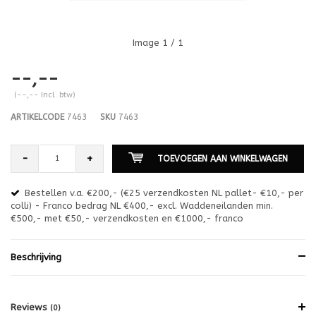
Image
1
/ 1
--,--
(--,-- Incl. btw)
ARTIKELCODE
7463
SKU
7463
-
+
TOEVOEGEN AAN WINKELWAGEN
Bestellen v.a. €200,- (€25 verzendkosten NL pallet- €10,- per
en
colli) - Franco bedrag NL €400,- excl. Waddeneilanden min.
or
€500,- met €50,- verzendkosten en €1000,- franco
€1
Beschrijving
Reviews
(0)