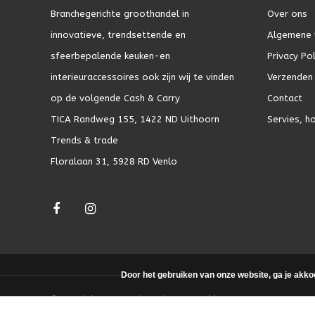
Branchegerichte groothandel in
Over ons
innovatieve, trendsettende en
Algemene 
sfeerbepalende keuken-en
Privacy Pol
interieuraccessoires ook zijn wij te vinden
Verzenden 
op de volgende Cash & Carry
Contact
TICA Randweg 155, 1422 ND Uithoorn
Servies, h
Trends & trade
Floralaan 31, 5928 RD Venlo
Door het gebruiken van onze website, ga je akko
© Copyright 2026 - Theme by
DMWS.nl
|