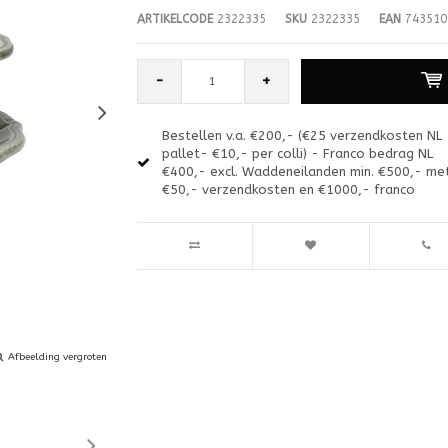
ARTIKELCODE
2322335
SKU
2322335
EAN
743510
-
+
Bestellen v.a. €200,- (€25 verzendkosten NL
pallet- €10,- per colli) - Franco bedrag NL
€400,- excl. Waddeneilanden min. €500,- me
€50,- verzendkosten en €1000,- franco
Afbeelding vergroten