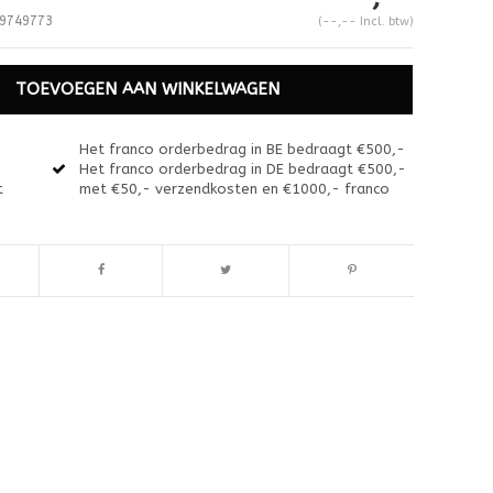
9749773
(--,-- Incl. btw)
TOEVOEGEN AAN WINKELWAGEN
Het franco orderbedrag in BE bedraagt €500,-
Het franco orderbedrag in DE bedraagt €500,-
t
met €50,- verzendkosten en €1000,- franco
Afbeelding vergroten