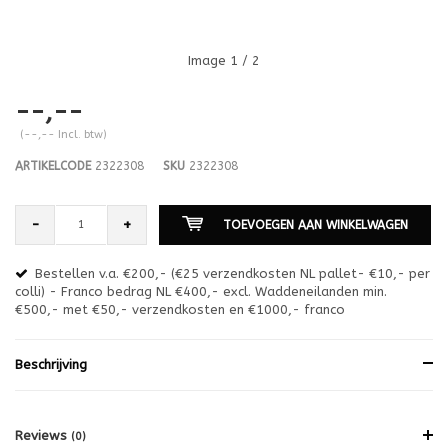
Image
1
/ 2
--,--
(--,-- Incl. btw)
ARTIKELCODE
2322308
SKU
2322308
-
+
TOEVOEGEN AAN WINKELWAGEN
Bestellen v.a. €200,- (€25 verzendkosten NL pallet- €10,- per
en
colli) - Franco bedrag NL €400,- excl. Waddeneilanden min.
or
€500,- met €50,- verzendkosten en €1000,- franco
€1
Beschrijving
Reviews
(0)