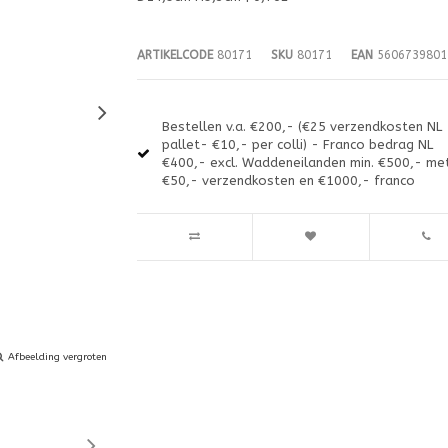
ARTIKELCODE
80171
SKU
80171
EAN
5606739801
Bestellen v.a. €200,- (€25 verzendkosten NL
pallet- €10,- per colli) - Franco bedrag NL
€400,- excl. Waddeneilanden min. €500,- me
€50,- verzendkosten en €1000,- franco
Afbeelding vergroten