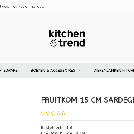
d voor winkel en horeca
OTELWARE
BOEKEN & ACCESSOIRES
DIERENLAMPEN KITCH
FRUITKOM 15 CM SARDEG
Besteleenheid: 6
D14,9cm H9,3cm | 0,76L