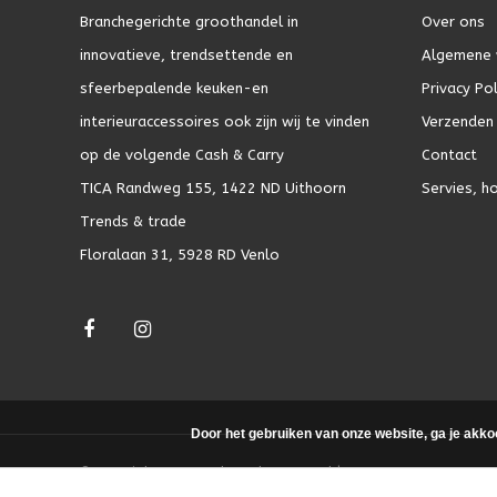
Branchegerichte groothandel in
Over ons
innovatieve, trendsettende en
Algemene 
sfeerbepalende keuken-en
Privacy Pol
interieuraccessoires ook zijn wij te vinden
Verzenden 
op de volgende Cash & Carry
Contact
TICA Randweg 155, 1422 ND Uithoorn
Servies, h
Trends & trade
Floralaan 31, 5928 RD Venlo
Door het gebruiken van onze website, ga je akko
© Copyright 2026 - Theme by
DMWS.nl
|