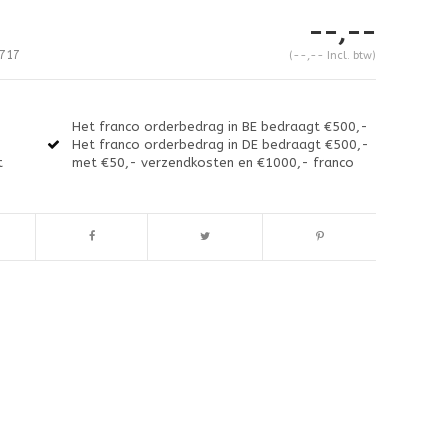
--,--
717
(--,-- Incl. btw)
Het franco orderbedrag in BE bedraagt €500,-
Het franco orderbedrag in DE bedraagt €500,-
t
met €50,- verzendkosten en €1000,- franco
Afbeelding vergroten