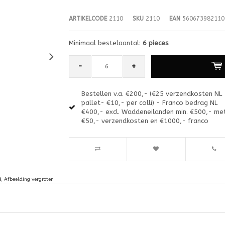
ARTIKELCODE
2110
SKU
2110
EAN
560673982110
Minimaal bestelaantal:
6 pieces
-
+
Bestellen v.a. €200,- (€25 verzendkosten NL
pallet- €10,- per colli) - Franco bedrag NL
€400,- excl. Waddeneilanden min. €500,- me
€50,- verzendkosten en €1000,- franco
Afbeelding vergroten