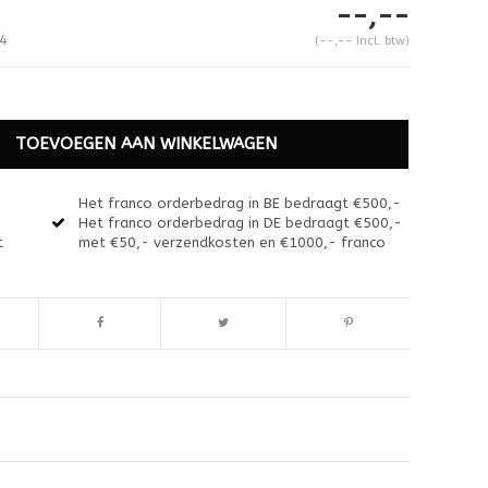
--,--
4
(--,-- Incl. btw)
TOEVOEGEN AAN WINKELWAGEN
Het franco orderbedrag in BE bedraagt €500,-
Het franco orderbedrag in DE bedraagt €500,-
t
met €50,- verzendkosten en €1000,- franco