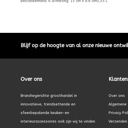
Besteleenheid: 6 Afmeting: 13 cm x 6.6 cm0,35 L
Blijf op de hoogte van al onze nieuwe ontwi
Over ons
Klanten
Branchegerichte groothandel in
Over ons
innovatieve, trendsettende en
Algemene 
sfeerbepalende keuken-en
Privacy Pol
interieuraccessoires ook zijn wij te vinden
Verzenden 