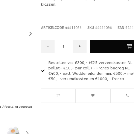
krassen.
ARTIKELCODE
44411096
SKU
44411096
EAN
9411
-
+
Bestellen v.a. €200,- (€25 verzendkosten NL
pallet- €10,- per colli) - Franco bedrag NL
€400,- excl. Waddeneilanden min. €500,- me
€50,- verzendkosten en €1000,- franco
Afbeelding vergroten