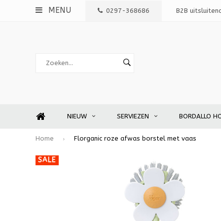
MENU
0297-368686
B2B uitsluiten
NIEUW
SERVIEZEN
BORDALLO H
Home
Florganic roze afwas borstel met vaas
SALE