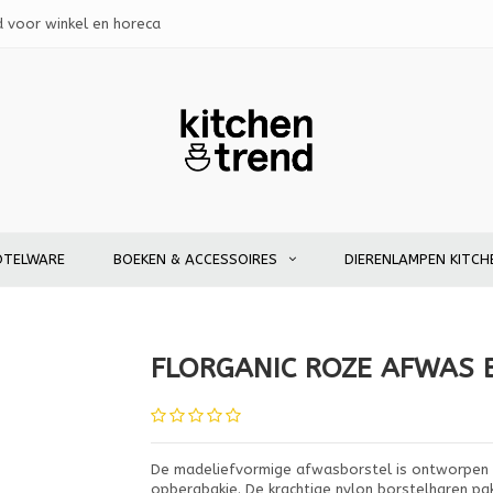
d voor winkel en horeca
OTELWARE
BOEKEN & ACCESSOIRES
DIERENLAMPEN KITCH
FLORGANIC ROZE AFWAS 
De madeliefvormige afwasborstel is ontworpen v
opbergbakje. De krachtige nylon borstelharen pa