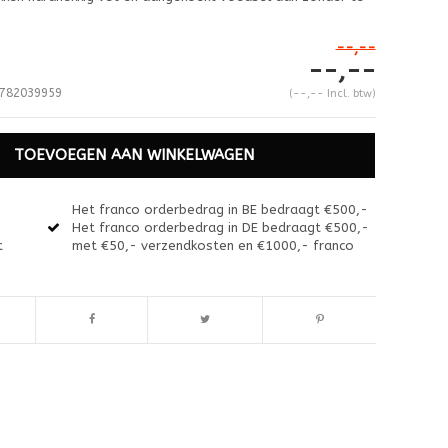
--,--
--,--
782039959
(--,-- Incl. btw)
TOEVOEGEN AAN WINKELWAGEN
Het franco orderbedrag in BE bedraagt €500,-
Het franco orderbedrag in DE bedraagt €500,-
t
met €50,- verzendkosten en €1000,- franco
Afbeelding vergroten