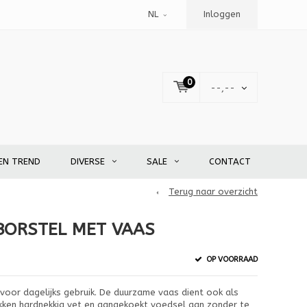
NL
Inloggen
0
--,--
EN TREND
DIVERSE
SALE
CONTACT
Terug naar overzicht
BORSTEL MET VAAS
OP VOORRAAD
oor dagelijks gebruik. De duurzame vaas dient ook als
kken hardnekkig vet en aangekoekt voedsel aan zonder te