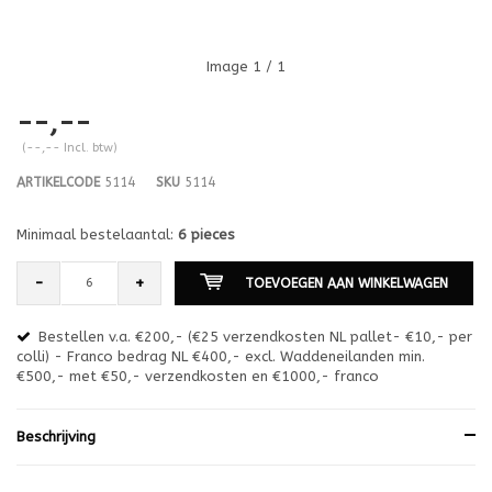
Image
1
/ 1
--,--
(--,-- Incl. btw)
ARTIKELCODE
5114
SKU
5114
Minimaal bestelaantal:
6 pieces
-
+
TOEVOEGEN AAN WINKELWAGEN
Bestellen v.a. €200,- (€25 verzendkosten NL pallet- €10,- per
en
colli) - Franco bedrag NL €400,- excl. Waddeneilanden min.
or
€500,- met €50,- verzendkosten en €1000,- franco
€1
Beschrijving