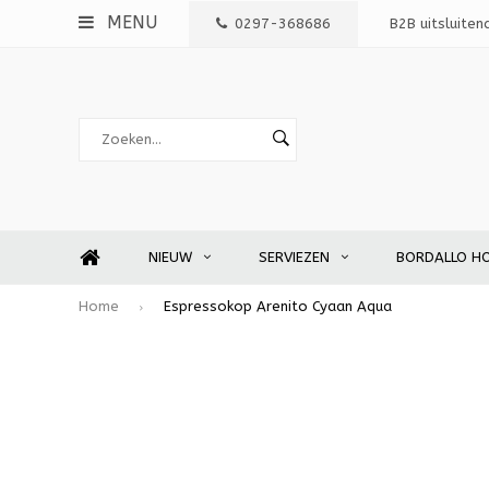
MENU
0297-368686
B2B uitsluiten
NIEUW
SERVIEZEN
BORDALLO H
Home
Espressokop Arenito Cyaan Aqua