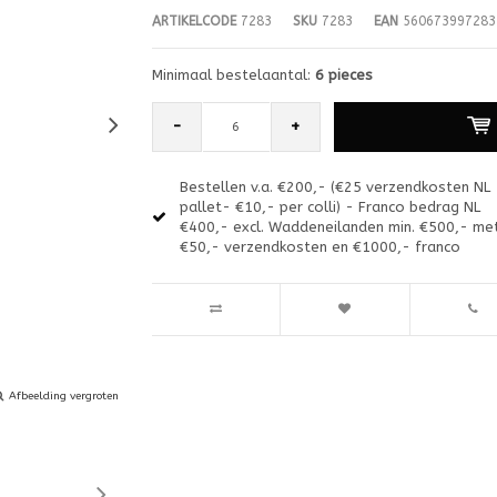
ARTIKELCODE
7283
SKU
7283
EAN
560673997283
Minimaal bestelaantal:
6 pieces
-
+
Bestellen v.a. €200,- (€25 verzendkosten NL
pallet- €10,- per colli) - Franco bedrag NL
€400,- excl. Waddeneilanden min. €500,- me
€50,- verzendkosten en €1000,- franco
Afbeelding vergroten