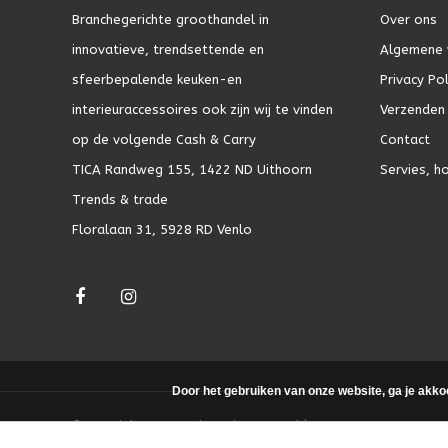
Branchegerichte groothandel in
Over ons
innovatieve, trendsettende en
Algemene 
sfeerbepalende keuken-en
Privacy Pol
interieuraccessoires ook zijn wij te vinden
Verzenden 
op de volgende Cash & Carry
Contact
TICA Randweg 155, 1422 ND Uithoorn
Servies, h
Trends & trade
Floralaan 31, 5928 RD Venlo
Door het gebruiken van onze website, ga je akko
© Copyright 2026 - Theme by
DMWS.nl
|