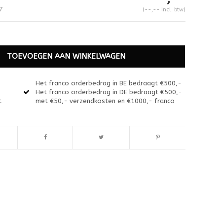
7
(--,-- Incl. btw)
TOEVOEGEN AAN WINKELWAGEN
Het franco orderbedrag in BE bedraagt €500,-
Het franco orderbedrag in DE bedraagt €500,-
t
met €50,- verzendkosten en €1000,- franco
Afbeelding vergroten