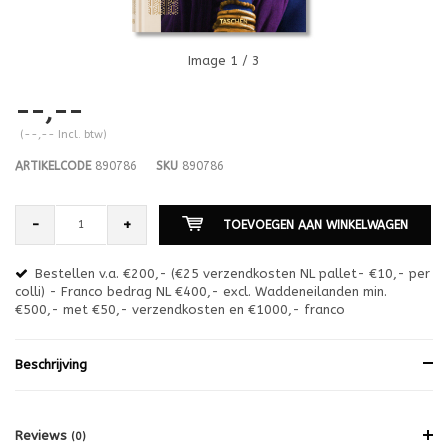
Image
1
/ 3
--,--
(--,-- Incl. btw)
ARTIKELCODE
890786
SKU
890786
-
+
TOEVOEGEN AAN WINKELWAGEN
Bestellen v.a. €200,- (€25 verzendkosten NL pallet- €10,- per
en
colli) - Franco bedrag NL €400,- excl. Waddeneilanden min.
or
€500,- met €50,- verzendkosten en €1000,- franco
€1
Beschrijving
Reviews
(0)