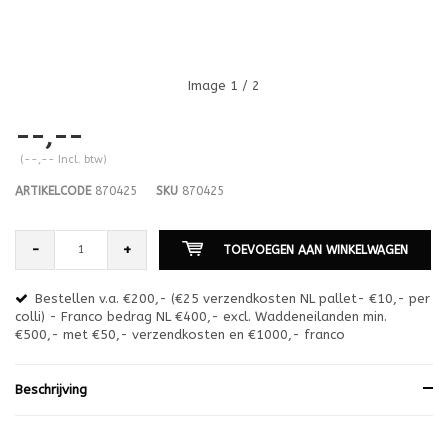
Image
1
/ 2
--,--
(--,-- Incl. btw)
ARTIKELCODE
870425
SKU
870425
-
+
TOEVOEGEN AAN WINKELWAGEN
Bestellen v.a. €200,- (€25 verzendkosten NL pallet- €10,- per
en
colli) - Franco bedrag NL €400,- excl. Waddeneilanden min.
or
€500,- met €50,- verzendkosten en €1000,- franco
€1
Beschrijving