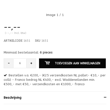
Image
1
/ 1
--,--
(--,-- Incl. btw)
ARTIKELCODE
1651
SKU
1651
Minimaal bestelaantal:
6 pieces
-
+
TOEVOEGEN AAN WINKELWAGEN
Bestellen v.a. €200,- (€25 verzendkosten NL pallet- €10,- per
en
colli) - Franco bedrag NL €400,- excl. Waddeneilanden min.
or
€500,- met €50,- verzendkosten en €1000,- franco
€1
Beschrijving