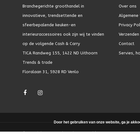
Branchegerichte groothandel in
Over ons
innovatieve, trendsettende en
Algemene 
sfeerbepalende keuken-en
Privacy Pol
interieuraccessoires ook zijn wij te vinden
Verzenden 
op de volgende Cash & Carry
Contact
TICA Randweg 155, 1422 ND Uithoorn
Servies, h
Trends & trade
Floralaan 31, 5928 RD Venlo
Door het gebruiken van onze website, ga je akko
© Copyright 2026 - Theme by
DMWS.nl
|