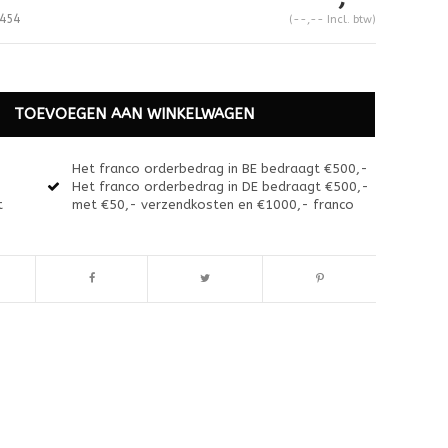
454
(--,-- Incl. btw)
TOEVOEGEN AAN WINKELWAGEN
Het franco orderbedrag in BE bedraagt €500,-
Het franco orderbedrag in DE bedraagt €500,-
t
met €50,- verzendkosten en €1000,- franco
Afbeelding vergroten