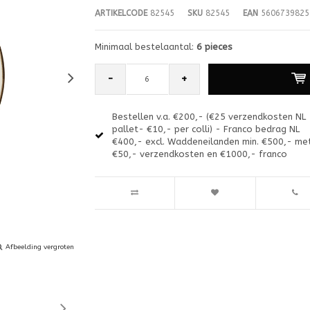
ARTIKELCODE
82545
SKU
82545
EAN
5606739825
Minimaal bestelaantal:
6 pieces
-
+
Bestellen v.a. €200,- (€25 verzendkosten NL
pallet- €10,- per colli) - Franco bedrag NL
€400,- excl. Waddeneilanden min. €500,- me
€50,- verzendkosten en €1000,- franco
Afbeelding vergroten