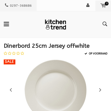
0
0297-368686
Dinerbord 25cm Jersey offwhite
OP VOORRAAD
SALE