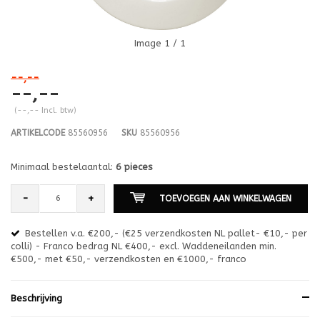
Image
1
/ 1
--,--
--,--
(--,-- Incl. btw)
ARTIKELCODE
85560956
SKU
85560956
Minimaal bestelaantal:
6 pieces
-
+
TOEVOEGEN AAN WINKELWAGEN
Bestellen v.a. €200,- (€25 verzendkosten NL pallet- €10,- per
en
colli) - Franco bedrag NL €400,- excl. Waddeneilanden min.
or
€500,- met €50,- verzendkosten en €1000,- franco
€1
Beschrijving