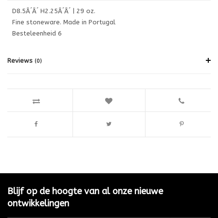
D8.5Â´Â´ H2.25Â´Â´ | 29 oz.
Fine stoneware. Made in Portugal
Besteleenheid 6
Reviews
(0)
Blijf op de hoogte van al onze nieuwe
ontwikkelingen