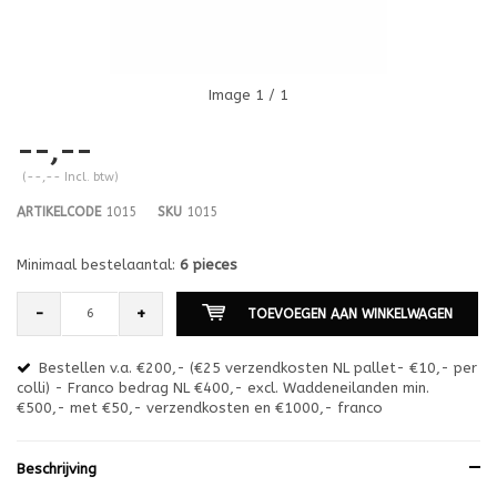
Image
1
/ 1
--,--
(--,-- Incl. btw)
ARTIKELCODE
1015
SKU
1015
Minimaal bestelaantal:
6 pieces
-
+
TOEVOEGEN AAN WINKELWAGEN
Bestellen v.a. €200,- (€25 verzendkosten NL pallet- €10,- per
en
colli) - Franco bedrag NL €400,- excl. Waddeneilanden min.
or
€500,- met €50,- verzendkosten en €1000,- franco
€1
Beschrijving