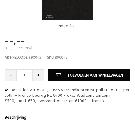
Image
1
/ 1
--,--
(--,-- Incl. btw)
ARTIKELCODE
890045
SKU
890045
-
+
TOEVOEGEN AAN WINKELWAGEN
Bestellen v.a. €200,- (€25 verzendkosten NL pallet- €10,- per
en
colli) - Franco bedrag NL €400,- excl. Waddeneilanden min.
or
€500,- met €50,- verzendkosten en €1000,- franco
€1
Beschrijving