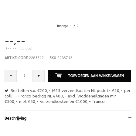
Image
1
/ 2
--,--
(--,-- Incl. btw)
ARTIKELCODE
2283712
SKU
2283712
-
+
TOEVOEGEN AAN WINKELWAGEN
Bestellen v.a. €200,- (€25 verzendkosten NL pallet- €10,- per
en
colli) - Franco bedrag NL €400,- excl. Waddeneilanden min.
or
€500,- met €50,- verzendkosten en €1000,- franco
€1
Beschrijving