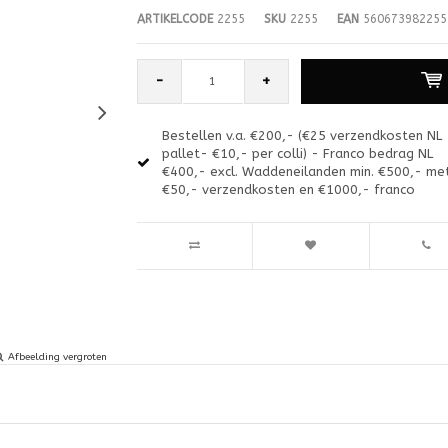
ARTIKELCODE
2255
SKU
2255
EAN
560673982255
-
+
Bestellen v.a. €200,- (€25 verzendkosten NL
pallet- €10,- per colli) - Franco bedrag NL
€400,- excl. Waddeneilanden min. €500,- me
€50,- verzendkosten en €1000,- franco
Afbeelding vergroten