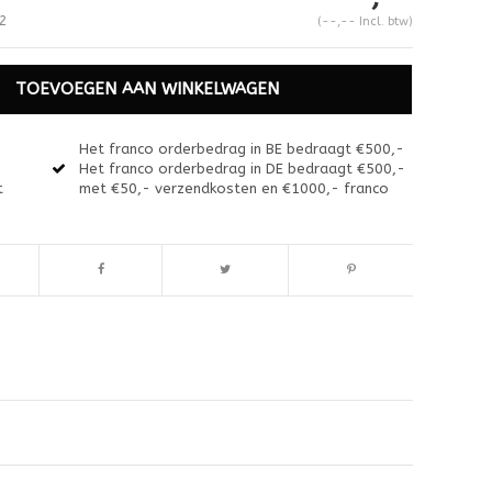
2
(--,-- Incl. btw)
TOEVOEGEN AAN WINKELWAGEN
Het franco orderbedrag in BE bedraagt €500,-
Het franco orderbedrag in DE bedraagt €500,-
t
met €50,- verzendkosten en €1000,- franco