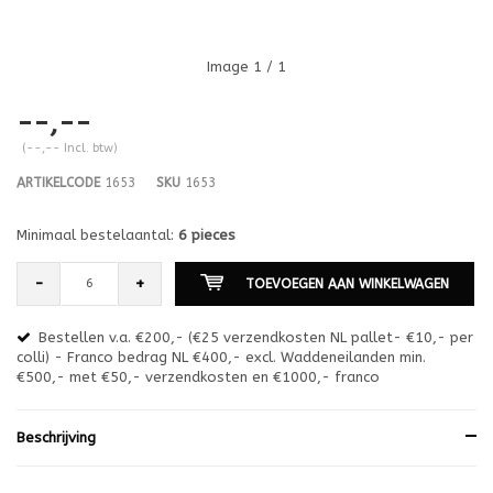
Image
1
/ 1
--,--
(--,-- Incl. btw)
ARTIKELCODE
1653
SKU
1653
Minimaal bestelaantal:
6 pieces
-
+
TOEVOEGEN AAN WINKELWAGEN
Bestellen v.a. €200,- (€25 verzendkosten NL pallet- €10,- per
en
colli) - Franco bedrag NL €400,- excl. Waddeneilanden min.
or
€500,- met €50,- verzendkosten en €1000,- franco
€1
Beschrijving