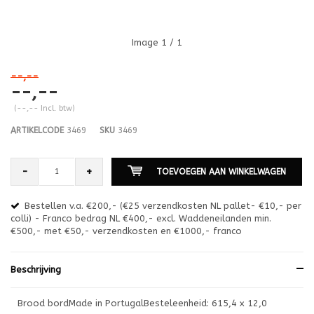
Image
1
/ 1
--,--
--,--
(--,-- Incl. btw)
ARTIKELCODE
3469
SKU
3469
-
+
TOEVOEGEN AAN WINKELWAGEN
Bestellen v.a. €200,- (€25 verzendkosten NL pallet- €10,- per
en
colli) - Franco bedrag NL €400,- excl. Waddeneilanden min.
or
€500,- met €50,- verzendkosten en €1000,- franco
€1
Beschrijving
Brood bordMade in PortugalBesteleenheid: 615,4 x 12,0