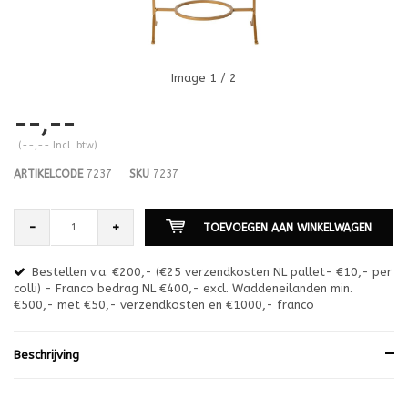
Image
1
/ 2
--,--
(--,-- Incl. btw)
ARTIKELCODE
7237
SKU
7237
-
+
TOEVOEGEN AAN WINKELWAGEN
Bestellen v.a. €200,- (€25 verzendkosten NL pallet- €10,- per
en
colli) - Franco bedrag NL €400,- excl. Waddeneilanden min.
or
€500,- met €50,- verzendkosten en €1000,- franco
€1
Beschrijving