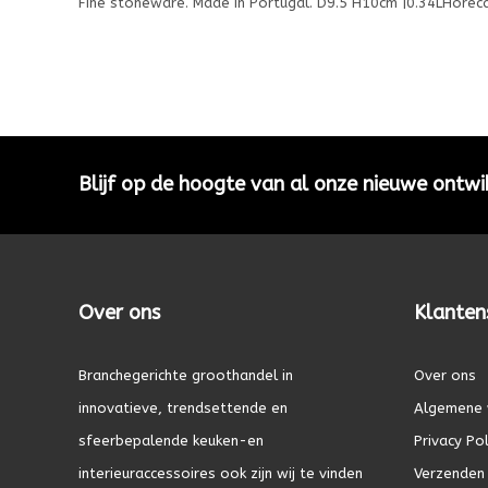
Fine stoneware. Made in Portugal. D9.5 H10cm |0.34LHorec
Blijf op de hoogte van al onze nieuwe ontwi
Over ons
Klanten
Branchegerichte groothandel in
Over ons
innovatieve, trendsettende en
Algemene 
sfeerbepalende keuken-en
Privacy Pol
interieuraccessoires ook zijn wij te vinden
Verzenden 