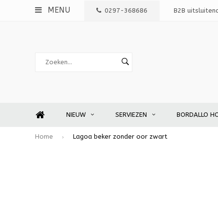
MENU
0297-368686
B2B uitsluiten
NIEUW
SERVIEZEN
BORDALLO H
Home
Lagoa beker zonder oor zwart