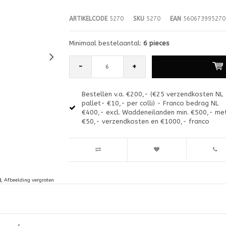
ARTIKELCODE
5270
SKU
5270
EAN
560673995270
Minimaal bestelaantal:
6 pieces
-
+
Bestellen v.a. €200,- (€25 verzendkosten NL
pallet- €10,- per colli) - Franco bedrag NL
€400,- excl. Waddeneilanden min. €500,- me
€50,- verzendkosten en €1000,- franco
Afbeelding vergroten