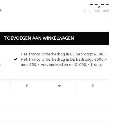
--,--
9
(--,-- Incl. btw)
TOEVOEGEN AAN WINKELWAGEN
Het franco orderbedrag in BE bedraagt €500,-
Het franco orderbedrag in DE bedraagt €500,-
t
met €50,- verzendkosten en €1000,- franco