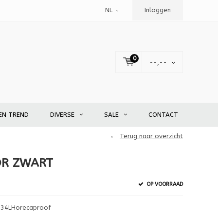
NL
Inloggen
0
--,--
EN TREND
DIVERSE
SALE
CONTACT
Terug naar overzicht
OR ZWART
OP VOORRAAD
0.34LHorecaproof