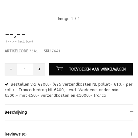
Image
1
/ 1
--,--
(--,-- Incl. btw)
ARTIKELCODE
7641
SKU
7641
-
+
TOEVOEGEN AAN WINKELWAGEN
Bestellen v.a. €200,- (€25 verzendkosten NL pallet- €10,- per
en
colli) - Franco bedrag NL €400,- excl. Waddeneilanden min.
or
€500,- met €50,- verzendkosten en €1000,- franco
€1
Beschrijving
Reviews
(0)