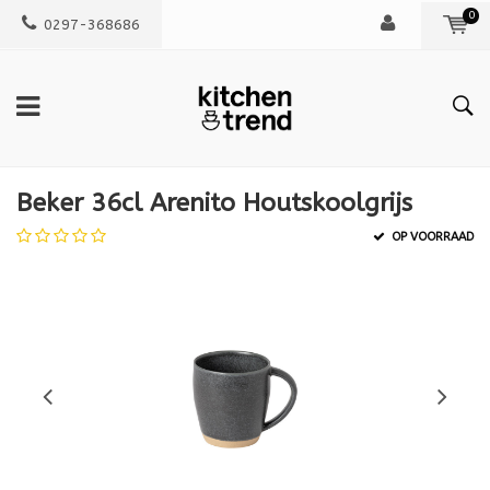
0
0297-368686
Beker 36cl Arenito Houtskoolgrijs
OP VOORRAAD