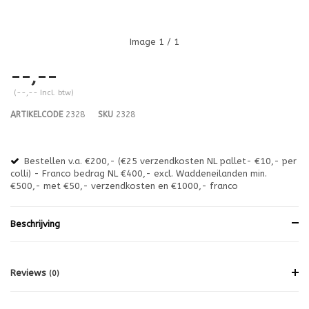
Image
1
/ 1
--,--
(--,-- Incl. btw)
ARTIKELCODE
2328
SKU
2328
Bestellen v.a. €200,- (€25 verzendkosten NL pallet- €10,- per
en
colli) - Franco bedrag NL €400,- excl. Waddeneilanden min.
or
€500,- met €50,- verzendkosten en €1000,- franco
€1
Beschrijving
Reviews
(0)