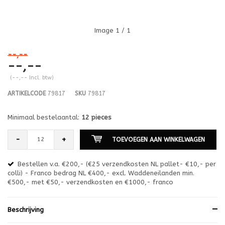
Image
1
/ 1
--,--
--,--
(--,-- Incl. btw)
ARTIKELCODE
79817
SKU
79817
Minimaal bestelaantal:
12 pieces
-
+
TOEVOEGEN AAN WINKELWAGEN
Bestellen v.a. €200,- (€25 verzendkosten NL pallet- €10,- per
en
colli) - Franco bedrag NL €400,- excl. Waddeneilanden min.
or
€500,- met €50,- verzendkosten en €1000,- franco
€1
Beschrijving