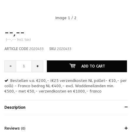
Image
1
/ 2
--,--
(--,-- Incl. tax)
ARTICLE CODE
2020433
SKU
2020433
-
+
ADD TO CART
Bestellen v.a. €200,- (€25 verzendkosten NL pallet- €10,- per
en
colli) - Franco bedrag NL €400,- excl. Waddeneilanden min.
or
€500,- met €50,- verzendkosten en €1000,- franco
€1
Description
Reviews
(0)