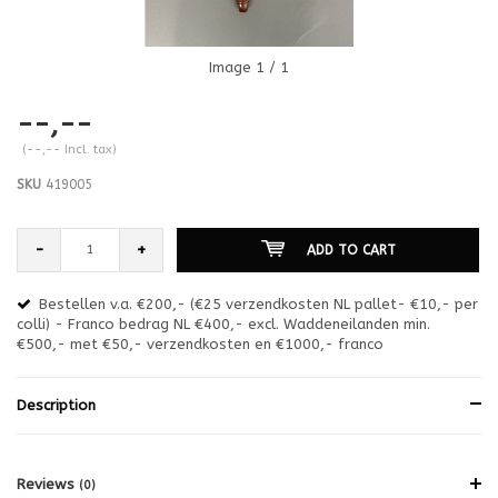
Image
1
/ 1
--,--
(--,-- Incl. tax)
SKU
419005
-
+
ADD TO CART
Bestellen v.a. €200,- (€25 verzendkosten NL pallet- €10,- per
en
colli) - Franco bedrag NL €400,- excl. Waddeneilanden min.
or
€500,- met €50,- verzendkosten en €1000,- franco
€1
Description
Reviews
(0)