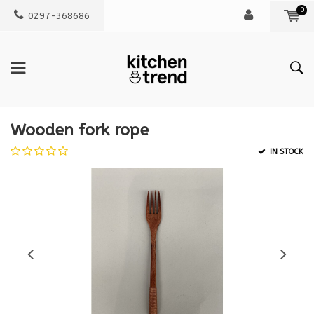
0
0297-368686
Wooden fork rope
IN STOCK