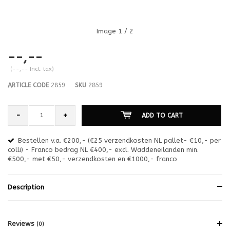
Image
1
/ 2
--,--
(--,-- Incl. tax)
ARTICLE CODE
2859
SKU
2859
-
+
ADD TO CART
Bestellen v.a. €200,- (€25 verzendkosten NL pallet- €10,- per
en
colli) - Franco bedrag NL €400,- excl. Waddeneilanden min.
or
€500,- met €50,- verzendkosten en €1000,- franco
€1
Description
Reviews
(0)