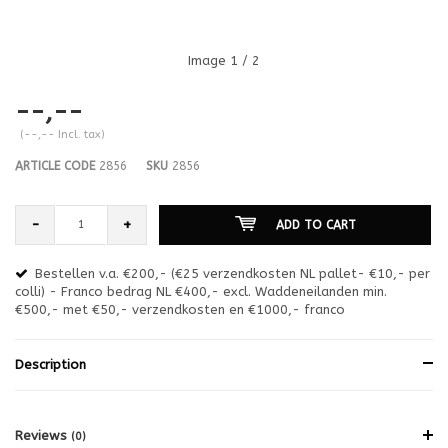
Image
1
/ 2
--,--
(--,-- Incl. tax)
ARTICLE CODE
2856
SKU
2856
-
+
ADD TO CART
Bestellen v.a. €200,- (€25 verzendkosten NL pallet- €10,- per
en
colli) - Franco bedrag NL €400,- excl. Waddeneilanden min.
or
€500,- met €50,- verzendkosten en €1000,- franco
€1
Description
Reviews
(0)