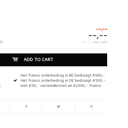
--,--
--,--
83
(--,-- Incl. tax)
ADD TO CART
Het franco orderbedrag in BE bedraagt €500,-
Het franco orderbedrag in DE bedraagt €500,-
t
met €50,- verzendkosten en €1000,- franco