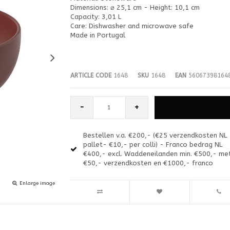
Dimensions: ⌀ 25,1 cm - Height: 10,1 cm
Capacity: 3,01 L
Care: Dishwasher and microwave safe
Made in Portugal
ARTICLE CODE
1648
SKU
1648
EAN
56067398164
-
+
Bestellen v.a. €200,- (€25 verzendkosten NL
pallet- €10,- per colli) - Franco bedrag NL
€400,- excl. Waddeneilanden min. €500,- me
€50,- verzendkosten en €1000,- franco
Enlarge image