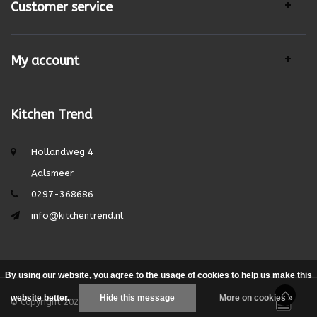
Customer service
My account
Kitchen Trend
Hollandweg 4
Aalsmeer
0297-368686
info@kitchentrend.nl
By using our website, you agree to the usage of cookies to help us make this
website better.
Hide this message
More on cookies »
© Copyright 2026 - Theme by
DMWS.nl
|