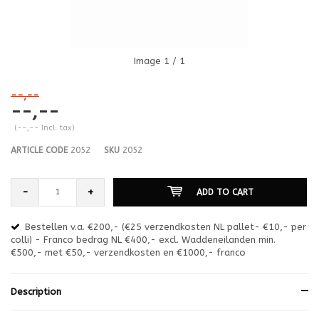
Image
1
/ 1
--,--
--,--
(--,-- Incl. tax)
ARTICLE CODE
2052
SKU
2052
-
+
ADD TO CART
Bestellen v.a. €200,- (€25 verzendkosten NL pallet- €10,- per
en
colli) - Franco bedrag NL €400,- excl. Waddeneilanden min.
or
€500,- met €50,- verzendkosten en €1000,- franco
€1
Description