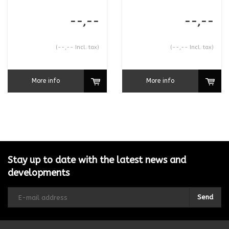
--,--
--,--
(--,-- Incl. tax)
(--,-- Incl. tax)
More info
More info
Stay up to date with the latest news and
developments
Send