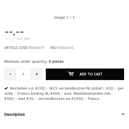
Image
1
/ 1
--,--
(--,-- Incl. tax)
ARTICLE CODE
85844555
SKU
85844555
Minimum order quantity:
6 pieces
-
+
ADD TO CART
Bestellen v.a. €200,- (€25 verzendkosten NL pallet- €10,- per
en
colli) - Franco bedrag NL €400,- excl. Waddeneilanden min.
or
€500,- met €50,- verzendkosten en €1000,- franco
€1
Description