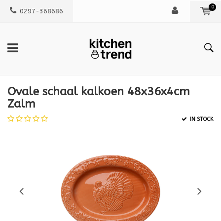
0
0297-368686
Ovale schaal kalkoen 48x36x4cm
Zalm
IN STOCK