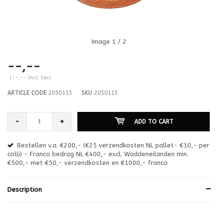
Image
1
/ 2
--,--
(--,-- Incl. tax)
ARTICLE CODE
2050115
SKU
2050115
-
+
ADD TO CART
Bestellen v.a. €200,- (€25 verzendkosten NL pallet- €10,- per
en
colli) - Franco bedrag NL €400,- excl. Waddeneilanden min.
or
€500,- met €50,- verzendkosten en €1000,- franco
€1
Description