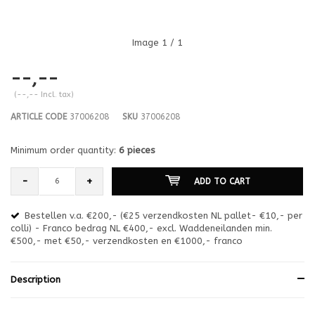
Image
1
/ 1
--,--
(--,-- Incl. tax)
ARTICLE CODE
37006208
SKU
37006208
Minimum order quantity:
6 pieces
-
+
ADD TO CART
Bestellen v.a. €200,- (€25 verzendkosten NL pallet- €10,- per
en
colli) - Franco bedrag NL €400,- excl. Waddeneilanden min.
or
€500,- met €50,- verzendkosten en €1000,- franco
€1
Description