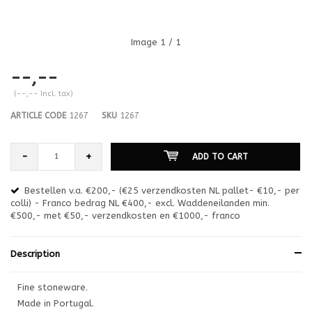
Image
1
/ 1
--,--
(--,-- Incl. tax)
ARTICLE CODE
1267
SKU
1267
-
+
ADD TO CART
Bestellen v.a. €200,- (€25 verzendkosten NL pallet- €10,- per
en
colli) - Franco bedrag NL €400,- excl. Waddeneilanden min.
or
€500,- met €50,- verzendkosten en €1000,- franco
€1
Description
Fine stoneware.
Made in Portugal.