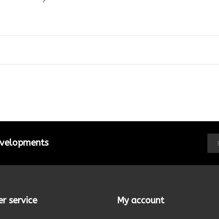
developments
r service
My account