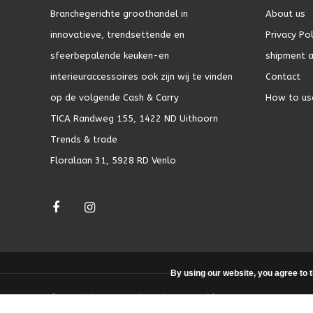
Branchegerichte groothandel in
About us
innovatieve, trendsettende en
Privacy Pol
sfeerbepalende keuken-en
shipment a
interieuraccessoires ook zijn wij te vinden
Contact
op de volgende Cash & Carry
How to us
TICA Randweg 155, 1422 ND Uithoorn
Trends & trade
Floralaan 31, 5928 RD Venlo
By using our website, you agree to 
© Copyright 2026 - Theme by
DMWS.nl
|