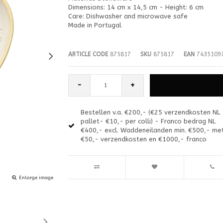
Dimensions: 14 cm x 14,5 cm - Height: 6 cm
Care: Dishwasher and microwave safe
Made in Portugal
ARTICLE CODE
875817
SKU
875817
EAN
7435109
-
+
Bestellen v.a. €200,- (€25 verzendkosten NL
pallet- €10,- per colli) - Franco bedrag NL
€400,- excl. Waddeneilanden min. €500,- me
€50,- verzendkosten en €1000,- franco
Enlarge image