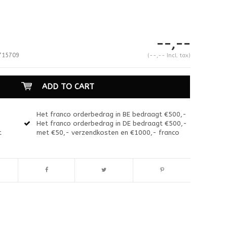
--,--
715709
(--,-- Incl. tax)
ADD TO CART
Het franco orderbedrag in BE bedraagt €500,-
Het franco orderbedrag in DE bedraagt €500,-
t
met €50,- verzendkosten en €1000,- franco
Enlarge image