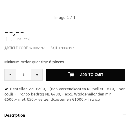
Image
1
/ 1
--,--
(--,-- Incl. tax)
ARTICLE CODE
37006197
SKU
37006197
Minimum order quantity:
6 pieces
-
+
ADD TO CART
Bestellen v.a. €200,- (€25 verzendkosten NL pallet- €10,- per
en
colli) - Franco bedrag NL €400,- excl. Waddeneilanden min.
or
€500,- met €50,- verzendkosten en €1000,- franco
€1
Description