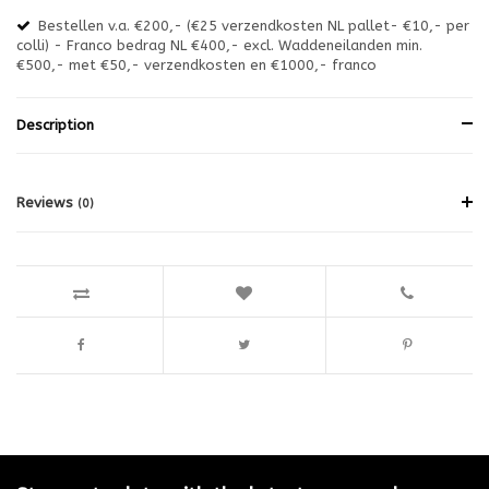
Bestellen v.a. €200,- (€25 verzendkosten NL pallet- €10,- per
en
colli) - Franco bedrag NL €400,- excl. Waddeneilanden min.
or
€500,- met €50,- verzendkosten en €1000,- franco
€1
Description
Reviews
(0)