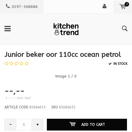
0
0297-368686
Junior beker oor 110cc ocean petrol
IN STOCK
Image
1
/ 0
--,--
(--,-- Incl. tax)
ARTICLE CODE
85684655
SKU
85684655
-
+
ADD TO CART