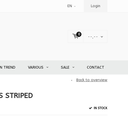
EN
Login
0
--,--
EN TREND
VARIOUS
SALE
CONTACT
Back to overview
S STRIPED
IN STOCK