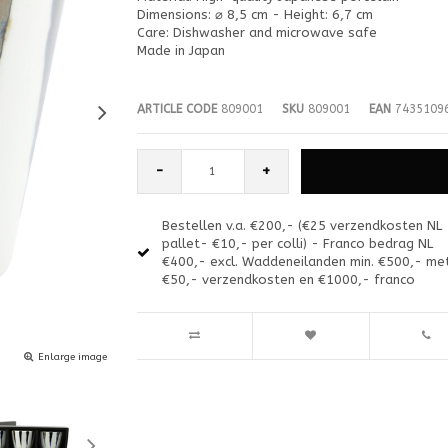
Dimensions: ⌀ 8,5 cm - Height: 6,7 cm
Care: Dishwasher and microwave safe
Made in Japan
ARTICLE CODE
809001
SKU
809001
EAN
7435109
-
+
Bestellen v.a. €200,- (€25 verzendkosten NL
pallet- €10,- per colli) - Franco bedrag NL
€400,- excl. Waddeneilanden min. €500,- me
€50,- verzendkosten en €1000,- franco
Enlarge image