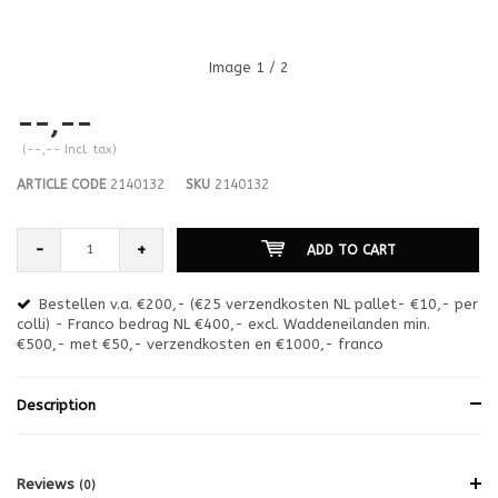
Image
1
/ 2
--,--
(--,-- Incl. tax)
ARTICLE CODE
2140132
SKU
2140132
-
+
ADD TO CART
Bestellen v.a. €200,- (€25 verzendkosten NL pallet- €10,- per
en
colli) - Franco bedrag NL €400,- excl. Waddeneilanden min.
or
€500,- met €50,- verzendkosten en €1000,- franco
€1
Description
Reviews
(0)