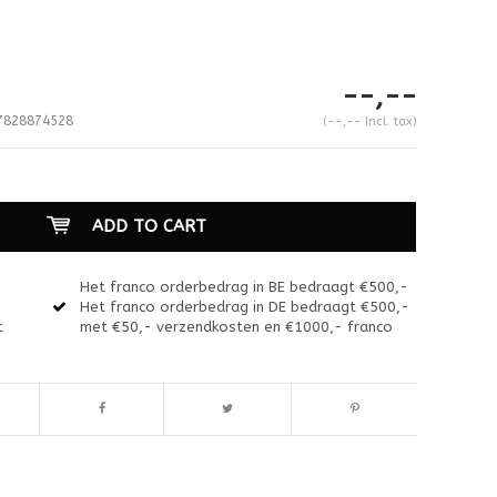
--,--
828874528
(--,-- Incl. tax)
ADD TO CART
Het franco orderbedrag in BE bedraagt €500,-
Het franco orderbedrag in DE bedraagt €500,-
t
met €50,- verzendkosten en €1000,- franco