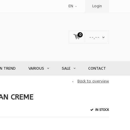
EN
Login
0
--,--
EN TREND
VARIOUS
SALE
CONTACT
Back to overview
EAN CREME
IN STOCK