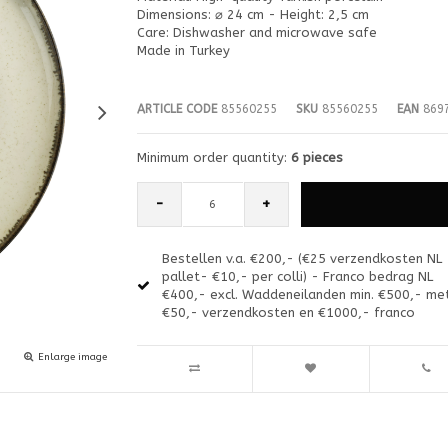
Dimensions: ⌀ 24 cm - Height: 2,5 cm
Care: Dishwasher and microwave safe
Made in Turkey
ARTICLE CODE
85560255
SKU
85560255
EAN
8697
Minimum order quantity:
6 pieces
-
+
Bestellen v.a. €200,- (€25 verzendkosten NL
pallet- €10,- per colli) - Franco bedrag NL
€400,- excl. Waddeneilanden min. €500,- me
€50,- verzendkosten en €1000,- franco
Enlarge image