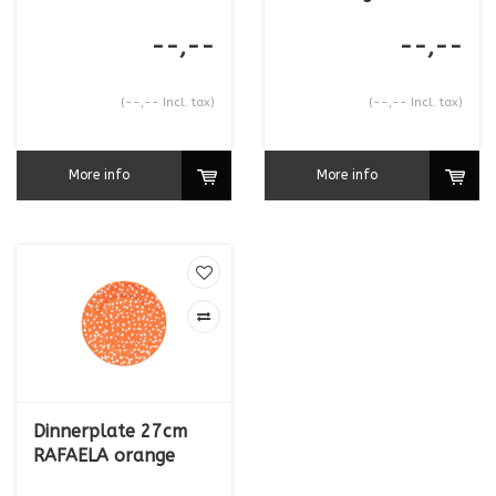
--,--
--,--
(--,-- Incl. tax)
(--,-- Incl. tax)
More info
More info
Dinnerplate 27cm
RAFAELA orange