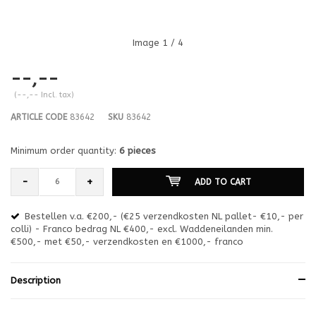
Image
1
/ 4
--,--
(--,-- Incl. tax)
ARTICLE CODE
83642
SKU
83642
Minimum order quantity:
6 pieces
-
+
ADD TO CART
Bestellen v.a. €200,- (€25 verzendkosten NL pallet- €10,- per
en
colli) - Franco bedrag NL €400,- excl. Waddeneilanden min.
or
€500,- met €50,- verzendkosten en €1000,- franco
€1
Description